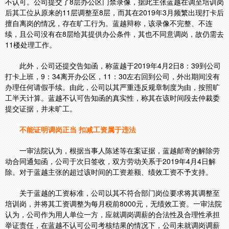
不认可。公司提交了8层办公区门禁录像，据此主张蓝越在调至培训岗
后其工位从原来的11层调整至8层，而其在2019年3月频繁出现打卡后
擅自离岗的情况，存在旷工行为。蓝越辩称，该录像不完整、不连
续，且公司没有在8层给其提供办公条件，其也不同意调岗，故仍需去
11楼处理工作。
此外，公司还提交告知函，称蓝越于2019年4月2日8：39到公司
打卡上班，9：34离开办公区，11：30左右回到公司，外出期间没有
办理任何请假手续。由此，公司以其严重违反规章制度为由，按照旷
工半天计算。蓝越不认可告知函的真实性，称其在该时间段去仲裁委
提交证据，并未旷工。
不能证明调岗正当 扣减工资属于违法
一审法院认为，根据当事人陈述等在案证据，蓝越邮寄的解除劳
动合同通知函，公司于次日签收，双方劳动关系于2019年4月4日解
除。对于蓝越主张的超过该时间的工资差额、绩效工资不予支持。
关于蓝越的工资标准，公司以其不符合部门岗位要求将其调整至
培训岗，并将其工资调整为每月税前8000元，无绩效工资。一审法院
认为，公司作为用人单位一方，应就调岗调薪的合法性及合理性承担
举证责任，在蓝越不认可公司考核结果的情况下，公司未就调岗调薪