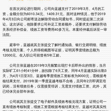
在首次诉讼进行期间，公司向蓝越支付了2019年3月、4月的工
资，金额分别为6010.34元、1409.31元。面对这种情况，他于2019
年4月3日向公司邮寄送达解除劳动合同通知书，同时提起第二次诉
讼。这次诉讼，他除要求公司补足工资差额外，还要求支付解除劳动
关系经济补偿金、绩效工资等费用40多万元。本案经仲裁后诉至一审
法院。
庭审中，蓝越就其主张提交了解约通知函、银行交易明细、绩效
考核兑现方案、个人所得税截图等证据，证明其季度绩效总额为
12000元、在入职公司前曾有5年工龄。
公司主张蓝越在2019年3月频繁出现打卡后即外出的情形，当月
实际旷工61小时41分钟，故扣除了6天工资。同年4月蓝越实际出勤3
天，为4月1日至3日。蓝越每季度绩效工资标准为9000元，需根据考
核结果支付。2019年第一季度蓝越考核不合格，且同年2月即调至培
训岗，没有绩效任务，仅需接受培训，无需支付绩效工资。此外，其
已经休完全部年休假。
公司就其主张提交了电子邮件及绩效考核兑现方案，证明公司一
直有绩效考核制度，绩效工资需根据考核结果支付。蓝越对其真实性