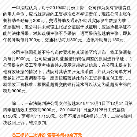
一审法院认为，对于2019年2月份工资，公司作为负有管理责任
的用人单位，应当就蓝越的工资标准负有举证责任，现该公司主张午
餐补助全勤每月300元，交通补助及通讯补助以实际发生数据为准，
凭票报销，但公司并未就该主张提交证据予以证明，应当承担举证不
能的法律后果，对其该项主张不予采信，进而采信蓝越的主张，即其
午餐补助每月300元，交通补助每月300元、通讯补助每月150元。
公司主张因蓝越不符合岗位要求将其调整至培训岗，将工资调整
为每月8000元，公司应当就对蓝越进行岗位调整的原因进行举证，而
公司提交的员工季度考核表并未显示蓝越确认信息，在公司未提交其
他有效证据的情况下，法院对其该主张无法采信，并认为公司单方对
蓝越进行工资调整不妥，应当按照蓝越此前的工资标准支付工资……
就绩效工资标准，根据蓝越提交的银行流水可以认定为蓝越所主张的
税后9000元。
综上，一审法院判决公司支付蓝越2018年10月1日至12月31日第
四季度绩效工资税前9000元、2019年2月1日至2月28日工资差额
8150元，两项合计17150元。公司不服该判决提起上诉，二审法院判
决驳回上诉，维持原判。
员工提起二次诉讼 索要补偿40余万元