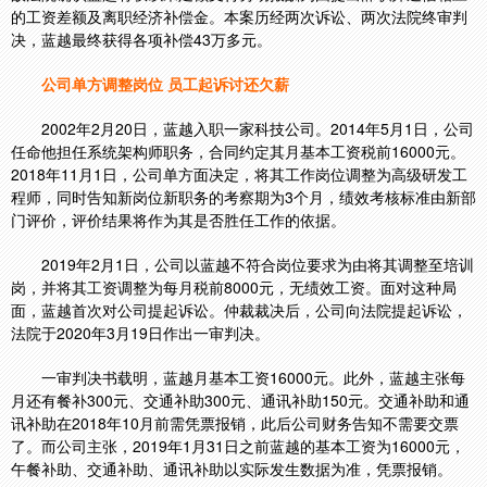
的工资差额及离职经济补偿金。本案历经两次诉讼、两次法院终审判
决，蓝越最终获得各项补偿43万多元。
公司单方调整岗位 员工起诉讨还欠薪
2002年2月20日，蓝越入职一家科技公司。2014年5月1日，公司
任命他担任系统架构师职务，合同约定其月基本工资税前16000元。
2018年11月1日，公司单方面决定，将其工作岗位调整为高级研发工
程师，同时告知新岗位新职务的考察期为3个月，绩效考核标准由新部
门评价，评价结果将作为其是否胜任工作的依据。
2019年2月1日，公司以蓝越不符合岗位要求为由将其调整至培训
岗，并将其工资调整为每月税前8000元，无绩效工资。面对这种局
面，蓝越首次对公司提起诉讼。仲裁裁决后，公司向法院提起诉讼，
法院于2020年3月19日作出一审判决。
一审判决书载明，蓝越月基本工资16000元。此外，蓝越主张每
月还有餐补300元、交通补助300元、通讯补助150元。交通补助和通
讯补助在2018年10月前需凭票报销，此后公司财务告知不需要交票
了。而公司主张，2019年1月31日之前蓝越的基本工资为16000元，
午餐补助、交通补助、通讯补助以实际发生数据为准，凭票报销。