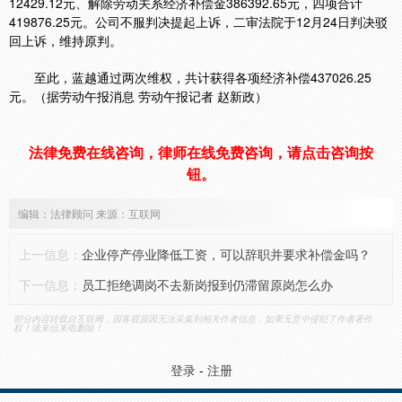
12429.12元、解除劳动关系经济补偿金386392.65元，四项合计
419876.25元。公司不服判决提起上诉，二审法院于12月24日判决驳
回上诉，维持原判。
至此，蓝越通过两次维权，共计获得各项经济补偿437026.25
元。（据劳动午报消息 劳动午报记者 赵新政）
法律免费在线咨询，律师在线免费咨询，请点击咨询按
钮。
编辑：法律顾问 来源：互联网
上一信息：
企业停产停业降低工资，可以辞职并要求补偿金吗？
下一信息：
员工拒绝调岗不去新岗报到仍滞留原岗怎么办
部分内容转载自互联网，因客观原因无法采集到相关作者信息，如果无意中侵犯了作者著作
权！请来信来电删除！
登录
-
注册