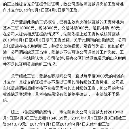
的正当性提交充分证据予以证明，故公司应按照蓝越调岗前工资标准
向其支付2019年3月1日至4月3日期间工资。
关于蓝越此前的工资标准，已有生效判决确认蓝越的工资标准为
基本工资16000元、餐补300元、交通补助300元、通讯补助150元，
在公司未提供相反证据的情况下，法院依据上述工资构成核算蓝越
2019年3月1日至4月3日期间工资差额。关于此期间的出勤情况，公司
主张蓝越存在长时间旷工，并提交监控视频、录音等为证，但如前所
述，公司调岗缺乏正当性，蓝越亦不认可该公司调整其工作岗位、工
作地点，一审法院认为，公司仅凭8层办公区门禁录像显示的出入时间
并不足以证明蓝越的旷工情况。
关于绩效工资，蓝越在职期间公司一直以每季度9000元的标准向
其支付，其提交的证据等亦不足以证明其所持绩效工资标准。公司虽
主张蓝越调岗后经考核不合格无需向其支付绩效工资，但公司的考核
标准缺乏客观性，且考核结果没有蓝越签字确认，一审法院不予采
信。
综上，根据查明的案情，一审法院判决公司向蓝越支付2019年3
月1日至4月3日工资差额11640.69元、2019年1月1日至4月3日绩效工
资9413.79元、2017年1月1日至2019年4月4日未休年假工资