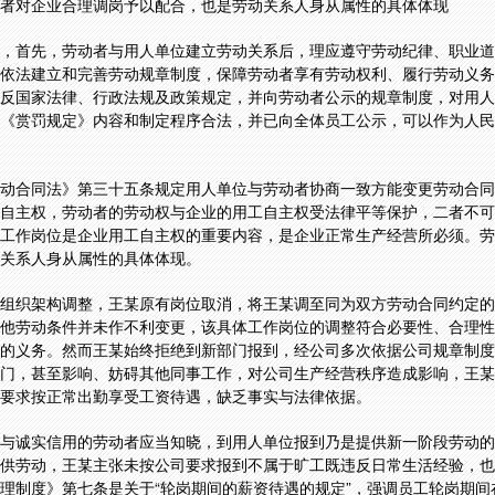
者对企业合理调岗予以配合，也是劳动关系人身从属性的具体体现
，首先，劳动者与用人单位建立劳动关系后，理应遵守劳动纪律、职业道
依法建立和完善劳动规章制度，保障劳动者享有劳动权利、履行劳动义务
反国家法律、行政法规及政策规定，并向劳动者公示的规章制度，对用人
《赏罚规定》内容和制定程序合法，并已向全体员工公示，可以作为人民
动合同法》第三十五条规定用人单位与劳动者协商一致方能变更劳动合同
自主权，劳动者的劳动权与企业的用工自主权受法律平等保护，二者不可
工作岗位是企业用工自主权的重要内容，是企业正常生产经营所必须。劳
关系人身从属性的具体体现。
组织架构调整，王某原有岗位取消，将王某调至同为双方劳动合同约定的“
他劳动条件并未作不利变更，该具体工作岗位的调整符合必要性、合理性
的义务。然而王某始终拒绝到新部门报到，经公司多次依据公司规章制度
门，甚至影响、妨碍其他同事工作，对公司生产经营秩序造成影响，王某
要求按正常出勤享受工资待遇，缺乏事实与法律依据。
与诚实信用的劳动者应当知晓，到用人单位报到乃是提供新一阶段劳动的
供劳动，王某主张未按公司要求报到不属于旷工既违反日常生活经验，也
理制度》第七条是关于“轮岗期间的薪资待遇的规定”，强调员工轮岗期间