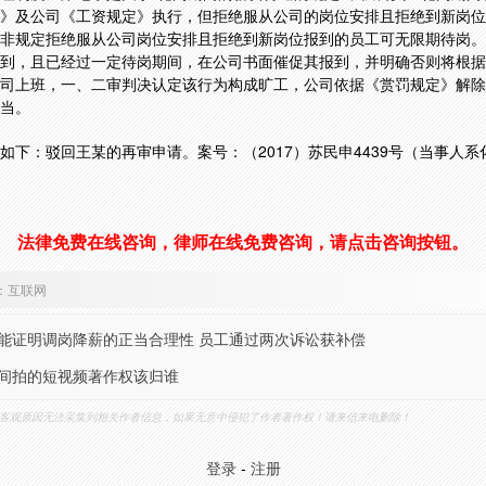
》及公司《工资规定》执行，但拒绝服从公司的岗位安排且拒绝到新岗位
非规定拒绝服从公司岗位安排且拒绝到新岗位报到的员工可无限期待岗。
到，且已经过一定待岗期间，在公司书面催促其报到，并明确否则将根据
司上班，一、二审判决认定该行为构成旷工，公司依据《赏罚规定》解除
当。
如下：驳回王某的再审申请。案号：（2017）苏民申4439号（当事人系
法律免费在线咨询，律师在线免费咨询，请点击咨询按钮。
：互联网
能证明调岗降薪的正当合理性 员工通过两次诉讼获补偿
间拍的短视频著作权该归谁
客观原因无法采集到相关作者信息，如果无意中侵犯了作者著作权！请来信来电删除！
登录
-
注册