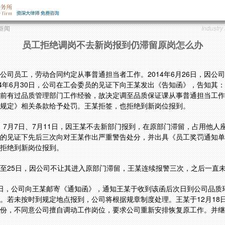
新闻
Industry
员工拒绝调岗不去新岗报到仍滞留原岗怎么办
公司员工，劳动合同约定从事普通担当者工作。2014年6月26日，因公
14年6月30日，公司在工会委员的见证下向王某发出《告知函》，告知其
前有过品质管理部门工作经验，故决定调至品质保证课从事普通担当工作
规定》相关条款给予处罚。王某拒签，也拒绝到新岗位报到。
1日、7月7日、7月11日，因王某不去新部门报到，在原部门滞留，占用他
的见证下先后三次向对王某作出严重警告处分，并出具《员工奖罚通知单
拒绝到新岗位报到。
23日至25日，因公司不让其进入原部门滞留，王某连续报警三次，之后一直
月16日，公司向王某邮寄《通知函》，通知王某于收到该函后次日到公司品
。若未按时到规定地点报到，公司将根据规章制度处理。王某于12月18
份，不同意公司擅自调动工作岗位，要求公司重新安排恢复原工作。并继