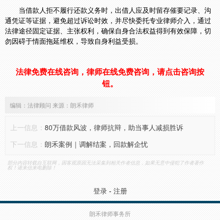
当借款人拒不履行还款义务时，出借人应及时留存催要记录、沟
通凭证等证据，避免超过诉讼时效，并尽快委托专业律师介入，通过
法律途径固定证据、主张权利，确保自身合法权益得到有效保障，切
勿因碍于情面拖延维权，导致自身利益受损。
法律免费在线咨询，律师在线免费咨询，请点击咨询按
钮。
编辑：法律顾问 来源：朗禾律师
上一信息：
80万借款风波，律师抗辩，助当事人减损胜诉
下一信息：
朗禾案例｜调解结案，回款解企忧
部分内容转载自互联网，因客观原因无法采集到相关作者信息，如果无意中侵犯了作者著作
权！请来信来电删除！
登录
-
注册
朗禾律师事务所