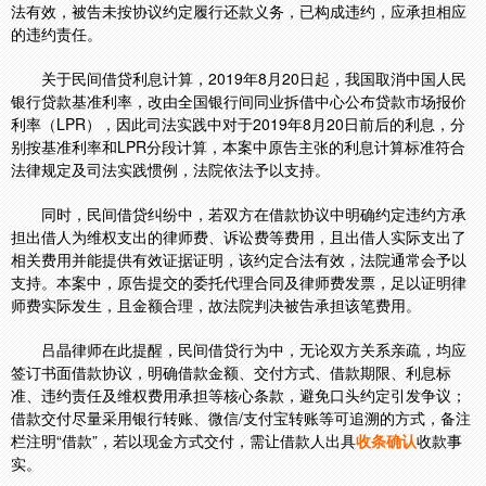
法有效，被告未按协议约定履行还款义务，已构成违约，应承担相应
的违约责任。
关于民间借贷利息计算，2019年8月20日起，我国取消中国人民
银行贷款基准利率，改由全国银行间同业拆借中心公布贷款市场报价
利率（LPR），因此司法实践中对于2019年8月20日前后的利息，分
别按基准利率和LPR分段计算，本案中原告主张的利息计算标准符合
法律规定及司法实践惯例，法院依法予以支持。
同时，民间借贷纠纷中，若双方在借款协议中明确约定违约方承
担出借人为维权支出的律师费、诉讼费等费用，且出借人实际支出了
相关费用并能提供有效证据证明，该约定合法有效，法院通常会予
以
支持。本案中，原告提交的委托代理合同及律师费发票，足以证明律
师费实际发生，且金额合理，故法院判决被告承担该笔费用。
吕晶律师在此提醒，民间借贷行为中，无论双方关系亲疏，均应
签订书面借款协议，明确借款金额、交付方式、借款期限、利息标
准、违约责任及维权费用承担等核心条款，避免口头约定引发争议；
借款交付尽量采用银行转账、微信/支付宝转账等可追溯的方式，备注
栏注明“借款”，若以现金方式交付，需让借款人出具
收条确认
收款事
实。