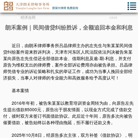
经济合同
case
朗禾案例｜民间借贷纠纷胜诉，全额追回本金和利息
近日，由朗禾律师事务所吕晶律师主办的左先生与朱某某民间借
贷纠纷案件迎来胜诉判决，天津市河东区人民法院依法判决被告朱某
某向原告左先生偿还全部借款本金、借期利息及逾-期-利息，并支付
原告为维权支出的律师费，案件全部诉讼费用亦由被告承担。吕晶律
师凭借专业的诉讼策略和扎实的举证工作，成功为当事人挽回全部经
济损失，当事人对律师的专业能力和高效服务给予高度认可！
基本案情
2016年年初，被告朱某某以教育培训资金周转为由，向原告左先
生提出借款85000元，原告出于朋友情面，以现金方式完成了借款交
付，彼时双方未签订书面借款协议。此后近十年间，原告多次向被告
催要借款，被告始终以各种理由拖延，拒不履行还款义务。
2025年10月8日，经原告多次主张，双方补签《借款协议》，明