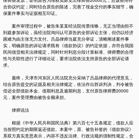
律师费发票，证明原告为维权实际支出律师费20000元，且该费用符
合协议约定；同时结合原告的陈述，完善了现金交付的事实细节，确
保案件事实与证据相互印证。
案件审理过程中，被告朱某某经法院传票传唤，无正当理由拒不
到庭参加诉讼，虽经法院询问认可原告的全部诉讼主张，但仍以经济
困难为由主张无力支付。吕晶律师当庭充分举证，清晰阐述案件事
实，明确原告的诉讼请求既有《借款协议》的约定依据，亦符合我国
民间借贷相关法律规定，同时针对利息分段计算标准、律师费的合理
性与关联性进行了详细论证，要求法院依法支持原告的全部诉讼请
求。
最终，天津市河东区人民法院充分采纳了吕晶律师的代理意见，
结合原告提交的证据及相关法律规定，依法作出胜诉判决，判令被告
偿还全部借款本金、借期利息及逾期利息，支付原告律师费20000
元，案件受理费由被告全额承担。
律师说法
根据《中华人民共和国民法典》第六百七十五条规定，借款人应
当按照约定的期限返还借款。本案中，原、被告补签的《借款协议》
系双方真实意思表示，内容不违反法律、行政法规的强制性规定，合