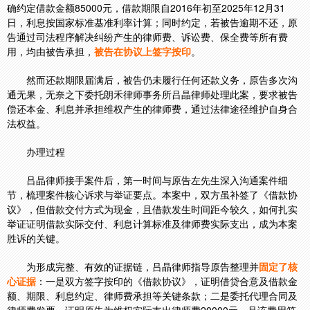
确约定借款金额85000元，借款期限自2016年初至2025年12月31
日，利息按国家标准基准利率计算；同时约定，若被告逾期不还，原
告通过司法程序解决纠纷产生的律师费、诉讼费、保全费等所有费
用，均由被告承担，
被告在协议上签字按印
。
然而还款期限届满后，被告仍未履行任何还款义务，原告多次沟
通无果，无奈之下委托朗禾律师事务所吕晶律师处理此案，要求被告
偿还本金、利息并承担维权产生的律师费，通过法律途径维护自身合
法权益。
办理过程
吕晶律师接手案件后，第一时间与原告左先生深入沟通案件细
节，梳理案件核心诉求与举证要点。本案中，双方虽补签了《借款协
议》，但借款交付方式为现金，且借款发生时间距今较久，如何扎实
举证证明借款实际交付、利息计算标准及律师费实际支出，成为本案
胜诉的关键。
为形成完整、有效的证据链，吕晶律师指导原告整理并
固定了核
心证据
：一是双方签字按印的《借款协议》，证明借贷合意及借款金
额、期限、利息约定、律师费承担等关键条款；二是委托代理合同及