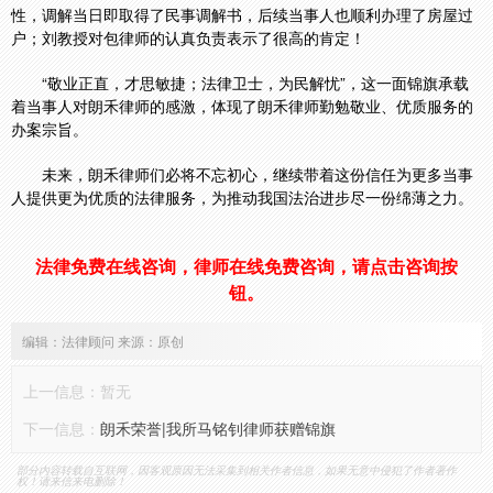
性，调解当日即取得了民事调解书，后续当事人也顺利办理了房屋过
户；刘教授对包律师的认真负责表示了很高的肯定！
“敬业正直，才思敏捷；法律卫士，为民解忧”，这一面锦旗承载
着当事人对朗禾律师的感激，体现了朗禾律师勤勉敬业、优质服务的
办案宗旨。
未来，朗禾律师们必将不忘初心，继续带着这份信任为更多当事
人提供更为优质的法律服务，为推动我国法治进步尽一份绵薄之力。
法律免费在线咨询，律师在线免费咨询，请点击咨询按
钮。
编辑：法律顾问 来源：原创
上一信息：暂无
下一信息：
朗禾荣誉|我所马铭钊律师获赠锦旗
部分内容转载自互联网，因客观原因无法采集到相关作者信息，如果无意中侵犯了作者著作
权！请来信来电删除！