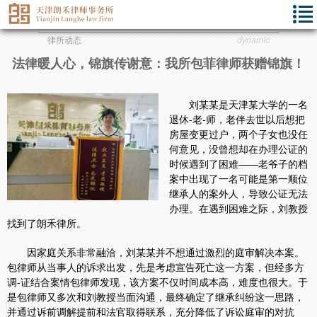
律所动态
dynamic
法律暖人心，锦旗传谢意：我所包菲律师获赠锦旗！
刘某某是天津某大学的一名
退休-老-师，老伴去世以后想把
房屋变更过户，两个子女也没任
何意见，没曾想却在办理公证的
时候遇到了困难——老爷子的档
案中出现了一名可能是第一顺位
继承人的案外人，导致公证无法
办理。在遇到困难之际，刘教授
找到了朗禾律所。
因家庭关系非常融洽，刘某某并不想通过激烈的庭审解决本案。
包律师从当事人的诉求出发，先是考虑宣告死亡这一方案，但经多方
调-证结合案情包律师发现，该方案不仅时间成本高，难度也很大。于
是包律师又多次和刘教授当面沟通，最终确定了继承纠纷这一思路，
并通过诉前调解提前和法官取得联系，充分降低了诉讼庭审的对抗